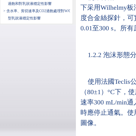
過飽和對乳狀液穩定性影響
下采用Wilhel
> 含水率、剪切速率及CO2過飽處理對W/O
度合金絲探針，可
型乳狀液穩定性影響
0.01至300 s
1.2.2 泡沫形態
使用法國Tecli
（80±1）°C下
速率300 mL/
時應停止通氣。使
圖像。