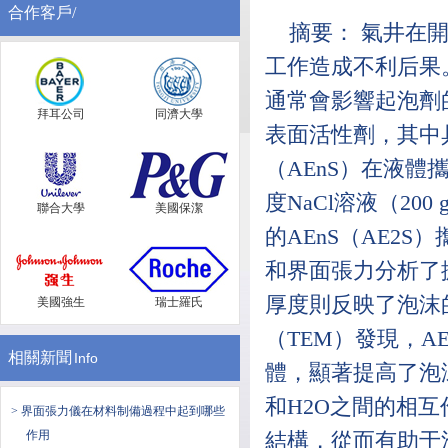
合作客戶/
摘要： 氣井在
工作造成不利后果
通常會影響起泡劑
拜耳公司
同濟大學
表面活性劑，其中
（AEnS）在液體
度NaCl溶液（20
聯合大學
美國保潔
的AEnS（AE2
和界面張力分析了
厚度則反映了泡沫
美國強生
瑞士羅氏
（TEM）發現，A
相關新聞
Info
體，顯著提高了泡沫
和H2O之間的相
> 界面張力儀在材料制備過程中起到哪些
作用
結構，從而有助于