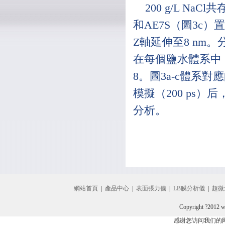
200 g/L N
和AE7S（圖3c）
Z軸延伸至8 nm
在每個鹽水體系中（圖
8。圖3a-c體系對
模擬（200 ps
分析。
網站首頁
|
產品中心
|
表面張力儀
|
LB膜分析儀
|
超微
Copyright ?2012 
感谢您访问我们的