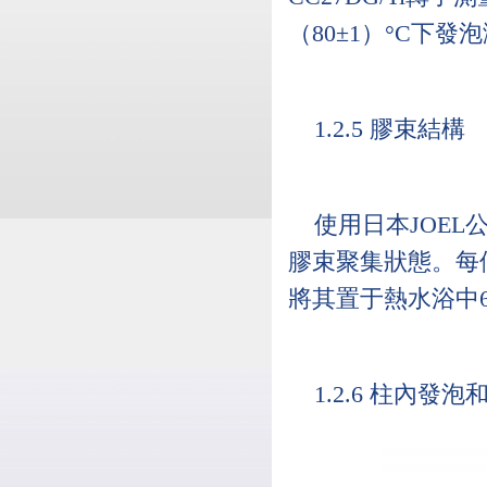
（80±1）°C下發
1.2.5 膠束結構
使用日本JOEL
膠束聚集狀態。每個
將其置于熱水浴中
1.2.6 柱內發