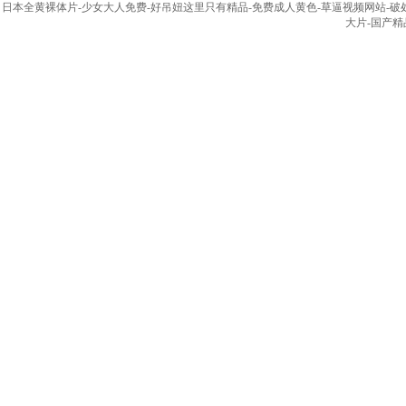
日本全黄裸体片-少女大人免费-好吊妞这里只有精品-免费成人黄色-草逼视频网站-破处av-
大片-国产精