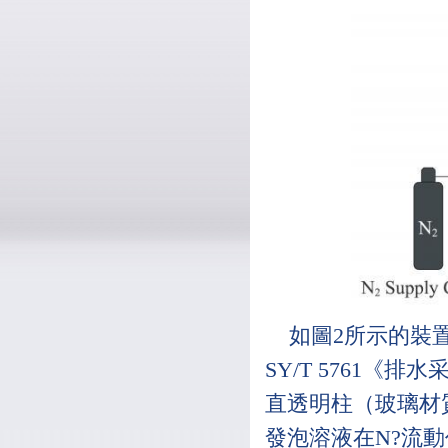
如圖2所示的裝
SY/T 5761
直透明柱（玻璃材質，
發泡溶液在N?流動