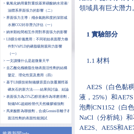
> 氫氧化鈉用量對重烷基苯磺酸鈉水溶液/
領域具有巨大潛力
油體系界面張力的影響（二）
> 界面張力主導：殘余氣飽和度的深部咸
水層CO2封存潛力評估（一）
> 納米顆粒間相互作用對界面張力的影響
1 實驗部分
> LB膜分析儀應用：不同初始表面壓力條
件對VhPLD的磷脂吸附親和力影響
（一）
1.1 材料
> 一文讀懂什么是超微量天平
> 去乙酰化槐糖脂生物表面活性劑的結構
鑒定、理化性質及應用（四）
> 基于LB膜技術制備膠原蛋白肽覆層羥基
AE2S（白色黏
磷灰石的新方法——結果與討論、結論
液，25%）和AE
> 表面張力為25%乙醇溶液作為球磨溶劑，
制備MG超細粉替代天然橡膠補強劑
泡劑CN1152（
> 馬來酸酐為聯接劑，合成Gemini非離子表
NaCl（分析純）
面活性劑的表面性能測試
AE2S、AE5S和A
推薦新聞
Info