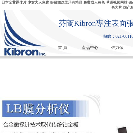
日本全黄裸体片-少女大人免费-好吊妞这里只有精品-免费成人黄色-草逼视频网站-破处av
色大片-国产
芬蘭Kibron專注
熱線：021-661108
首 頁
產品中心
張力儀