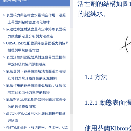
活性劑的結構如圖1所
的超純水。
> 表面張力與基材含水量耦合作用下混凝
土界面劑粘結強度演化規律
> 依達拉奉注射液含量測定中溶劑表面張
力效應的定量分析與方法改進
> OBS/CHSB復配體系降低界面張力的協同
機理與甲烷解吸增效
> 表面活性劑復配體系對煤巖界面重構與
甲烷解吸的協同調控機制
> 氧氣參與下銅基觸頭熔池表面張力演變
1.2 方法
及其對熔坑形貌影響的衰減機制
> 氧氣作用的銅基觸頭電弧熔蝕：從氧化
增重到表面張力主導的轉變
> 氧氣對直流空氣斷路器銅基觸頭電弧侵
1.2.1 動態表面
蝕的數值模擬研究
> 高含水率乳狀液油水分層預測模型構建
與驗證
使用芬蘭Kibro
> 攪拌乳化條件下剪切速率、含水率、CO2