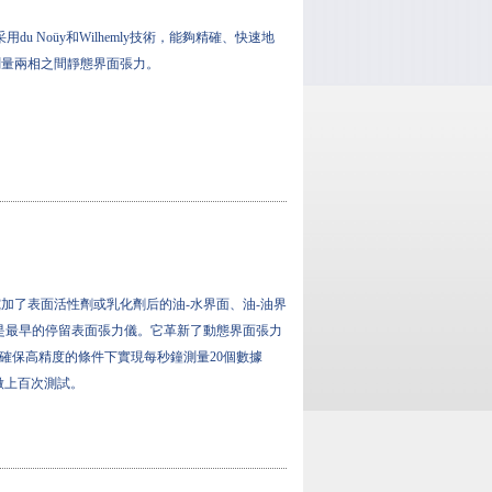
儀采用du Noüy和Wilhemly技術，能夠精確、快速地
測量兩相之間靜態界面張力。
究加了表面活性劑或乳化劑后的油-水界面、油-油界
T-2x是最早的停留表面張力儀。它革新了動態界面張力
在確保高精度的條件下實現每秒鐘測量20個數據
能做上百次測試。