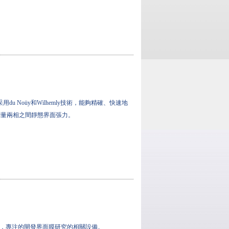
儀采用du Noüy和Wilhemly技術，能夠精確、快速地
測量兩相之間靜態界面張力。
公司，專注的開發界面膜研究的相關設備。