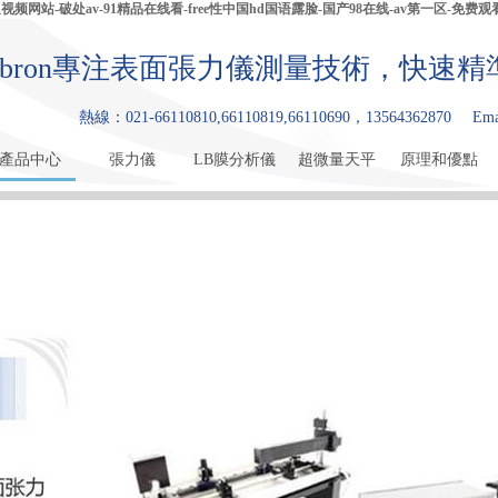
网站-破处av-91精品在线看-free性中国hd国语露脸-国产98在线-av第一区-免费
ibron專注表面張力儀測量技術，快速
熱線：021-66110810,66110819,66110690，13564362870
Ema
產品中心
張力儀
LB膜分析儀
超微量天平
原理和優點