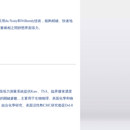
儀采用du Noüy和Wilhemly技術，能夠精確、快速地
測量兩相之間靜態界面張力。
通量表面張力測量系統提供Kaw、TSA、臨界膠束濃度
性能的關鍵參數，主要用于生物物理、表面化學和物
組合化學研究、表面活性劑CMC研究都是Del-8