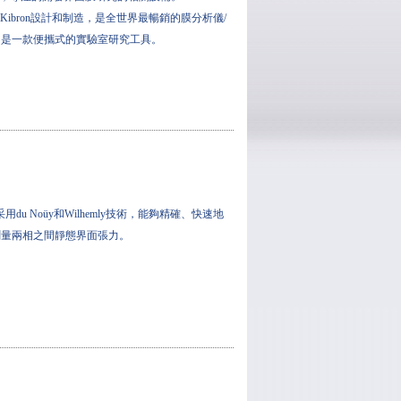
，由Kibron設計和制造，是全世界最暢銷的膜分析儀/
，是一款便攜式的實驗室研究工具。
儀采用du Noüy和Wilhemly技術，能夠精確、快速地
測量兩相之間靜態界面張力。