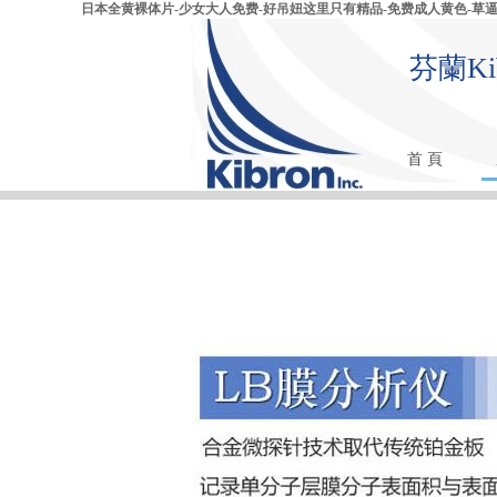
日本全黄裸体片-少女大人免费-好吊妞这里只有精品-免费成人黄色-草逼视频
芬蘭K
首 頁